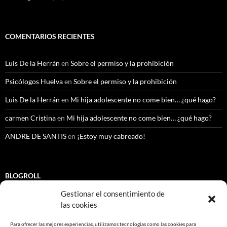
COMENTARIOS RECIENTES
Luis De la Herrán
en
Sobre el permiso y la prohibición
Psicólogos Huelva
en
Sobre el permiso y la prohibición
Luis De la Herrán
en
Mi hija adolescente no come bien… ¿qué hago?
carmen Cristina
en
Mi hija adolescente no come bien… ¿qué hago?
ANDRE DE SANTIS
en
¡Estoy muy cabreado!
BLOGROLL
Gestionar el consentimiento de
CEDI Psicología. Granada.
las cookies
Colegio Oficial de Psicología de Bizkaia COPB
Para ofrecer las mejores experiencias, utilizamos tecnologías como las cookies para