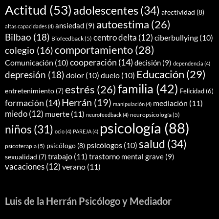
Actitud
(53)
adolescentes
(34)
afectividad
(8)
autoestima
(26)
ansiedad
(9)
altas capacidades
(4)
Bilbao
(18)
centro delta
(12)
ciberbullying
(10)
Biofeedback
(5)
comportamiento
(28)
colegio
(16)
cooperación
(14)
Comunicación
(10)
decisión
(9)
dependencia
(4)
Educación
(29)
depresión
(18)
dolor
(10)
duelo
(10)
familia
(42)
estrés
(26)
entretenimiento
(7)
Felicidad
(6)
Herrán
(19)
formación
(14)
mediación
(11)
manipulación
(4)
miedo
(12)
muerte
(11)
neuropsicología
(5)
neurofeedback
(4)
psicología
(88)
niños
(31)
ocio
(4)
PAREJA
(4)
salud
(34)
psicólogos
(10)
psicólogo
(8)
psicoterapia
(5)
trabajo
(11)
trastorno mental grave
(9)
sexualidad
(7)
vacaciones
(12)
verano
(11)
Luis de la Herrán Psicólogo y Mediador