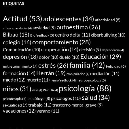
ETIQUETAS
Actitud
(53)
adolescentes
(34)
afectividad
(8)
autoestima
(26)
ansiedad
(9)
altas capacidades
(4)
Bilbao
(18)
centro delta
(12)
ciberbullying
(10)
Biofeedback
(5)
comportamiento
(28)
colegio
(16)
cooperación
(14)
Comunicación
(10)
decisión
(9)
dependencia
(4)
Educación
(29)
depresión
(18)
dolor
(10)
duelo
(10)
familia
(42)
estrés
(26)
entretenimiento
(7)
Felicidad
(6)
Herrán
(19)
formación
(14)
mediación
(11)
manipulación
(4)
miedo
(12)
muerte
(11)
neuropsicología
(5)
neurofeedback
(4)
psicología
(88)
niños
(31)
ocio
(4)
PAREJA
(4)
salud
(34)
psicólogos
(10)
psicólogo
(8)
psicoterapia
(5)
trabajo
(11)
trastorno mental grave
(9)
sexualidad
(7)
vacaciones
(12)
verano
(11)