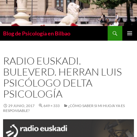
Buscar
Blog de Psicología en Bilbao
SALTAR
MENÚ
AL
PRINCI
CONTENIDO
RADIO EUSKADI.
BULEVERD. HERRAN LUIS
PSICÓLOGO DELTA
PSICOLOGÍA
29 JUNIO, 2017
649 × 333
¿CÓMO SABER SI MI HIJO/A YA ES
RESPONSABLE?