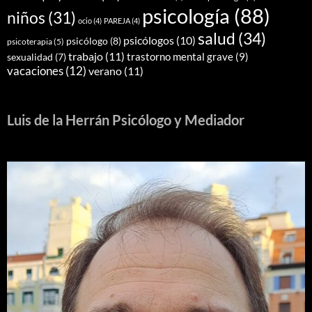
psicología
(88)
niños
(31)
ocio
(4)
PAREJA
(4)
salud
(34)
psicólogos
(10)
psicólogo
(8)
psicoterapia
(5)
trabajo
(11)
trastorno mental grave
(9)
sexualidad
(7)
vacaciones
(12)
verano
(11)
Luis de la Herrán Psicólogo y Mediador