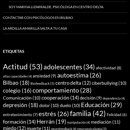
SOY MARINA LIZARRALDE, PSICÓLOGA EN CENTRO DELTA.
CONTACTAR CON PSICÓLOGOS EN BILBAO
LA ARDILLA AMARILLA SALTA A TU CASA
ETIQUETAS
Actitud
(53)
adolescentes
(34)
afectividad
(8)
autoestima
(26)
ansiedad
(9)
altas capacidades
(4)
Bilbao
(18)
centro delta
(12)
ciberbullying
(10)
Biofeedback
(5)
comportamiento
(28)
colegio
(16)
cooperación
(14)
Comunicación
(10)
decisión
(9)
dependencia
(4)
Educación
(29)
depresión
(18)
dolor
(10)
duelo
(10)
familia
(42)
estrés
(26)
entretenimiento
(7)
Felicidad
(6)
Herrán
(19)
formación
(14)
mediación
(11)
manipulación
(4)
miedo
(12)
muerte
(11)
neuropsicología
(5)
neurofeedback
(4)