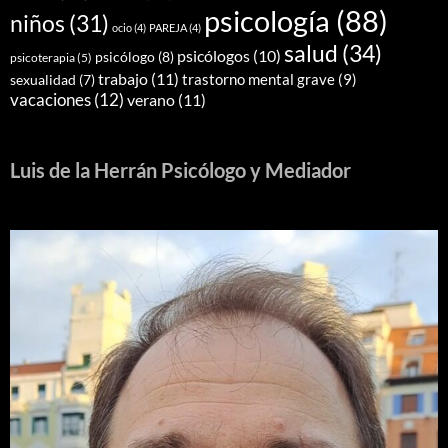
psicología
(88)
niños
(31)
ocio
(4)
PAREJA
(4)
salud
(34)
psicólogos
(10)
psicólogo
(8)
psicoterapia
(5)
trabajo
(11)
trastorno mental grave
(9)
sexualidad
(7)
vacaciones
(12)
verano
(11)
Luis de la Herrán Psicólogo y Mediador