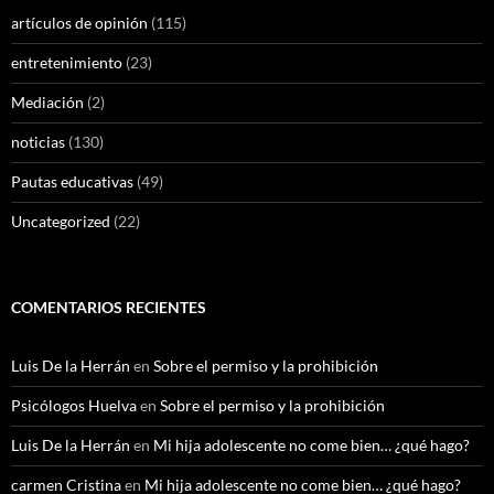
artículos de opinión
(115)
entretenimiento
(23)
Mediación
(2)
noticias
(130)
Pautas educativas
(49)
Uncategorized
(22)
COMENTARIOS RECIENTES
Luis De la Herrán
en
Sobre el permiso y la prohibición
Psicólogos Huelva
en
Sobre el permiso y la prohibición
Luis De la Herrán
en
Mi hija adolescente no come bien… ¿qué hago?
carmen Cristina
en
Mi hija adolescente no come bien… ¿qué hago?