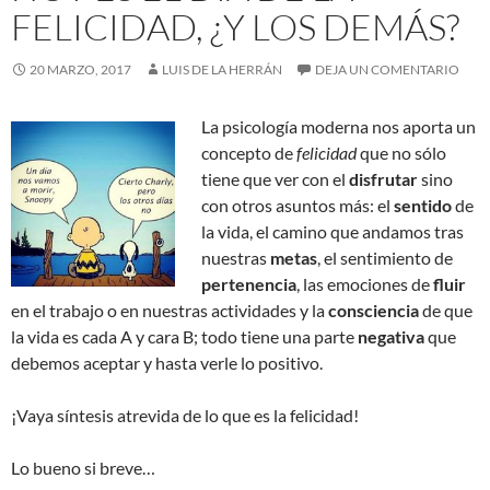
FELICIDAD, ¿Y LOS DEMÁS?
20 MARZO, 2017
LUIS DE LA HERRÁN
DEJA UN COMENTARIO
La psicología moderna nos aporta un
concepto de
felicidad
que no sólo
tiene que ver con el
disfrutar
sino
con otros asuntos más: el
sentido
de
la vida, el camino que andamos tras
nuestras
metas
, el sentimiento de
pertenencia
, las emociones de
fluir
en el trabajo o en nuestras actividades y la
consciencia
de que
la vida es cada A y cara B; todo tiene una parte
negativa
que
debemos aceptar y hasta verle lo positivo.
¡Vaya síntesis atrevida de lo que es la felicidad!
Lo bueno si breve…