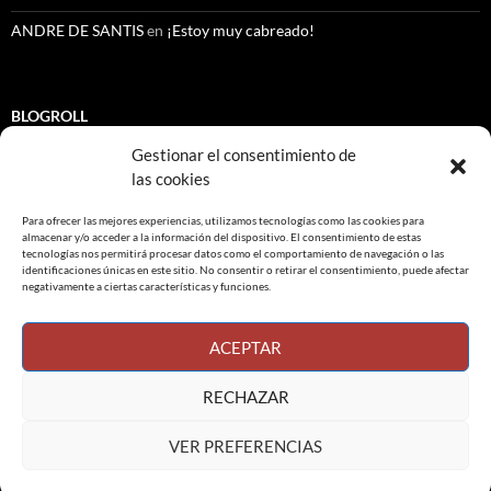
ANDRE DE SANTIS
en
¡Estoy muy cabreado!
BLOGROLL
Gestionar el consentimiento de
CEDI Psicología. Granada.
las cookies
Colegio Oficial de Psicología de Bizkaia COPB
Para ofrecer las mejores experiencias, utilizamos tecnologías como las cookies para
almacenar y/o acceder a la información del dispositivo. El consentimiento de estas
Denok Batera. Convivencia en Ikastola Bihotz Gaztea (Santurtzi)
tecnologías nos permitirá procesar datos como el comportamiento de navegación o las
identificaciones únicas en este sitio. No consentir o retirar el consentimiento, puede afectar
negativamente a ciertas características y funciones.
Web Centro Delta
ACEPTAR
Buscar:
RECHAZAR
VER PREFERENCIAS
Funciona gracias a WordPress