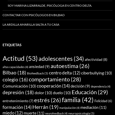
SOY MARINA LIZARRALDE, PSICÓLOGA EN CENTRO DELTA.
CONTACTAR CON PSICÓLOGOS EN BILBAO
LA ARDILLA AMARILLA SALTA A TU CASA
ETIQUETAS
Actitud
(53)
adolescentes
(34)
afectividad
(8)
autoestima
(26)
ansiedad
(9)
altas capacidades
(4)
Bilbao
(18)
centro delta
(12)
ciberbullying
(10)
Biofeedback
(5)
comportamiento
(28)
colegio
(16)
cooperación
(14)
Comunicación
(10)
decisión
(9)
dependencia
(4)
Educación
(29)
depresión
(18)
dolor
(10)
duelo
(10)
familia
(42)
estrés
(26)
entretenimiento
(7)
Felicidad
(6)
Herrán
(19)
formación
(14)
mediación
(11)
manipulación
(4)
miedo
(12)
muerte
(11)
neuropsicología
(5)
neurofeedback
(4)