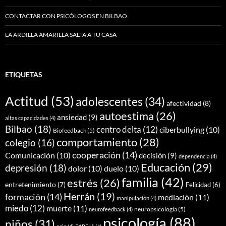
CONTACTAR CON PSICÓLOGOS EN BILBAO
LA ARDILLA AMARILLA SALTA A TU CASA
ETIQUETAS
Actitud
(53)
adolescentes
(34)
afectividad
(8)
autoestima
(26)
ansiedad
(9)
altas capacidades
(4)
Bilbao
(18)
centro delta
(12)
ciberbullying
(10)
Biofeedback
(5)
comportamiento
(28)
colegio
(16)
cooperación
(14)
Comunicación
(10)
decisión
(9)
dependencia
(4)
Educación
(29)
depresión
(18)
dolor
(10)
duelo
(10)
familia
(42)
estrés
(26)
entretenimiento
(7)
Felicidad
(6)
Herrán
(19)
formación
(14)
mediación
(11)
manipulación
(4)
miedo
(12)
muerte
(11)
neuropsicología
(5)
neurofeedback
(4)
psicología
(88)
niños
(31)